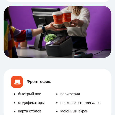
модификаторы
несколько терминалов
карта столов
кухонный экран
Бэк-офис:
работа в вебе
аналитика
техкарта
ингредиенты
модификаторы
Фронт-офис: