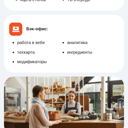
Полный порядок — даже когда полный зал
Удобный фронт-офис
для управления кассой и
залом
Официанты быстро оформляют заказы, кухня не
путается, гости довольны. Все работают без ошибок и
задержек прямо на Эвоторе — даже когда пропал
интернет.
Составьте визуальную карту столов
Быстро находите гостей в базе