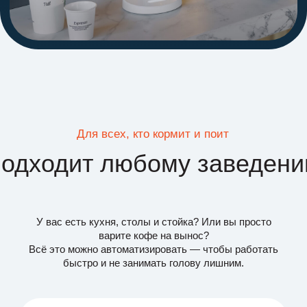
Всё это можно автоматизировать — чтобы работать
быстро и не занимать голову лишним.
Ресторан
Кофе с собой
Кофейня
Фастфуд
Пекарня
Корнер
Фронт-офис:
быстрый пос
периферия
модификаторы
несколько терминалов
карта столов
кухонный экран
Бэк-офис: