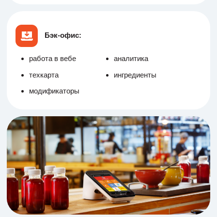
Бэк-офис:
работа в вебе
аналитика
техкарта
ингредиенты
модификаторы
Фронт-офис:
быстрый пос
периферия
модификаторы
несколько терминалов
карта столов
кухонный экран