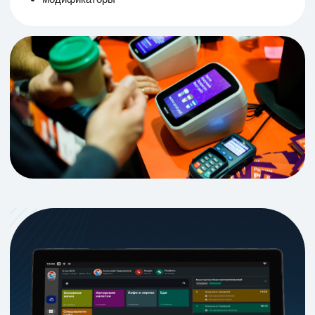
Всё идёт по рецепту — и блюда, и бизнес
Функциональный бэк-
офис для контроля кухни
и склада
Управляйте кухней и складом без технолога и
кладовщика. Техкарты, себестоимость,
модификаторы, списания, поставки — всё под
контролем. Система рассчитает, сколько нужно
продуктов, и напомнит, когда пора пополнить
склад.
Легко заполняйте техкарты
Удобно следите за финансами
Гибко формируйте меню