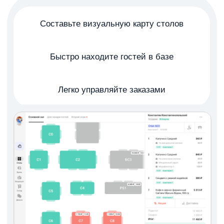
С кухни — прямо к двери
Простая организация
доставки для заказов на
сайте и в агрегаторах
Подключайте агрегаторы или запускайте своих
курьеров (через
сервис Starter
). Все заказы — в
одном интерфейсе и прямо на кассе. Учет, статус,
аналитика — всё под рукой.