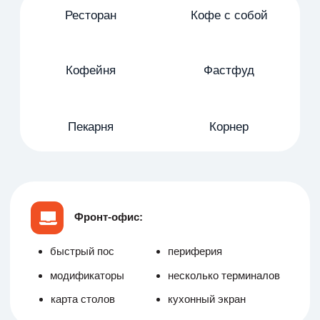
работа в вебе
аналитика
техкарта
ингредиенты
модификаторы
Фронт-офис:
быстрый пос
периферия
модификаторы
ТВ-очередь