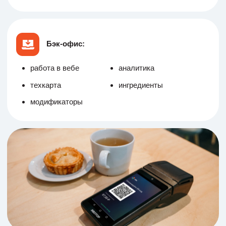
быстрый пос
периферия
модификаторы
кухонный экран
карта столов
ТВ очередь
Бэк-офис:
работа в вебе
аналитика
техкарта
ингредиенты
модификаторы